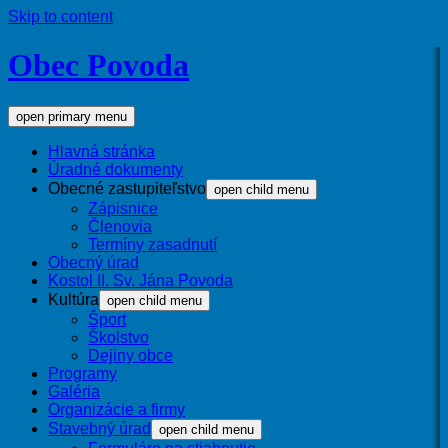
Skip to content
Obec Povoda
open primary menu
Hlavná stránka
Úradné dokumenty
Obecné zastupiteľstvo
open child menu
Zápisnice
Členovia
Termíny zasadnutí
Obecný úrad
Kostol II. Sv. Jána Povoda
Kultúra
open child menu
Šport
Školstvo
Dejiny obce
Programy
Galéria
Organizácie a firmy
Stavebný úrad
open child menu