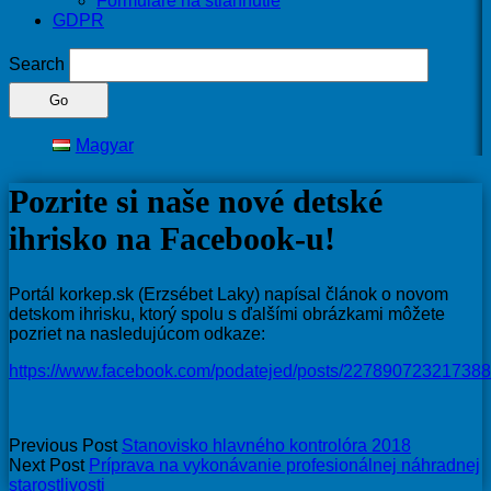
Formuláre na stiahnutie
GDPR
Search
Magyar
Pozrite si naše nové detské
ihrisko na Facebook-u!
Portál korkep.sk (Erzsébet Laky) napísal článok o novom
detskom ihrisku, ktorý spolu s ďalšími obrázkami môžete
pozriet na nasledujúcom odkaze:
https://www.facebook.com/podatejed/posts/22789072321738
Previous Post
Stanovisko hlavného kontrolóra 2018
Next Post
Príprava na vykonávanie profesionálnej náhradnej
starostlivosti