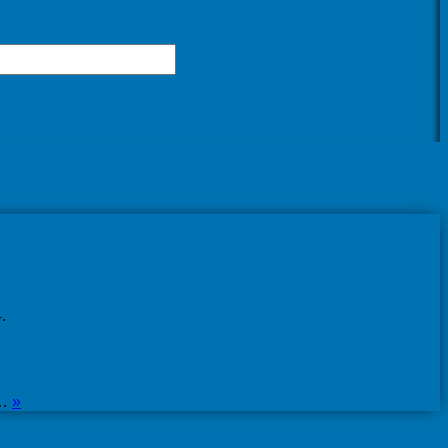
.
…
»