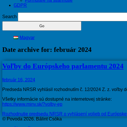
Formuláre na stiahnutie
GDPR
Search
Magyar
Date archive for: február 2024
Voľby do Európskeho parlamentu 2024
február 16, 2024
Predseda NRSR vyhlásil rozhodnutím č. 12/2024 Z. z. voľby do
Všetky informácie sú dostupné na internetovej stránke:
https://www.minv.sk/?volby-ep
Rozhodnutie predsedu NRSR o vyhlásení volieb od Európske
© Povoda 2026. Bálint Csóka