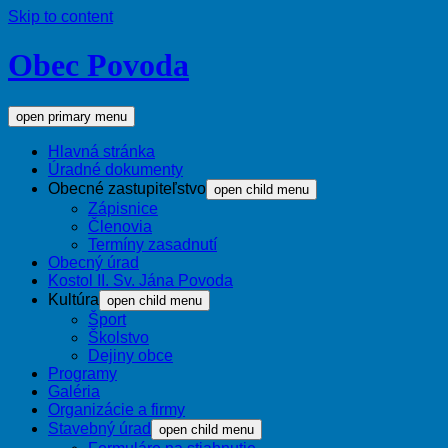
Skip to content
Obec Povoda
open primary menu
Hlavná stránka
Úradné dokumenty
Obecné zastupiteľstvo
open child menu
Zápisnice
Členovia
Termíny zasadnutí
Obecný úrad
Kostol II. Sv. Jána Povoda
Kultúra
open child menu
Šport
Školstvo
Dejiny obce
Programy
Galéria
Organizácie a firmy
Stavebný úrad
open child menu