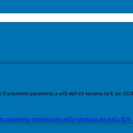
 Európskeho parlamentu a určil deň ich konania na 8. jún 2024
ho parlamentu
Informácia pre voliča
Informácia pre voliča (EN)