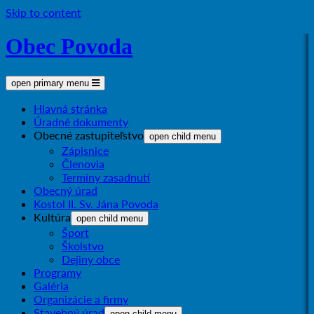
Skip to content
Obec Povoda
open primary menu
Hlavná stránka
Úradné dokumenty
Obecné zastupiteľstvo
open child menu
Zápisnice
Členovia
Termíny zasadnutí
Obecný úrad
Kostol II. Sv. Jána Povoda
Kultúra
open child menu
Šport
Školstvo
Dejiny obce
Programy
Galéria
Organizácie a firmy
Stavebný úrad
open child menu