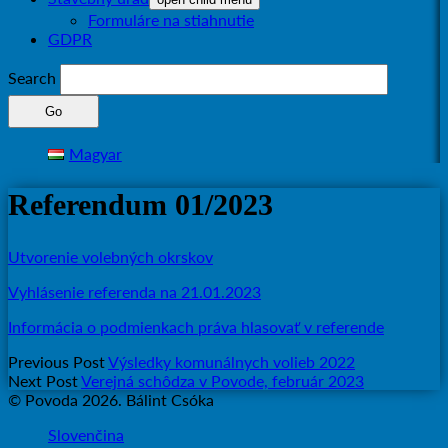
Formuláre na stiahnutie
GDPR
Search
Magyar
Referendum 01/2023
Utvorenie volebných okrskov
Vyhlásenie referenda na 21.01.2023
Informácia o podmienkach práva hlasovať v referende
Previous Post
Výsledky komunálnych volieb 2022
Next Post
Verejná schôdza v Povode, február 2023
© Povoda 2026. Bálint Csóka
Slovenčina