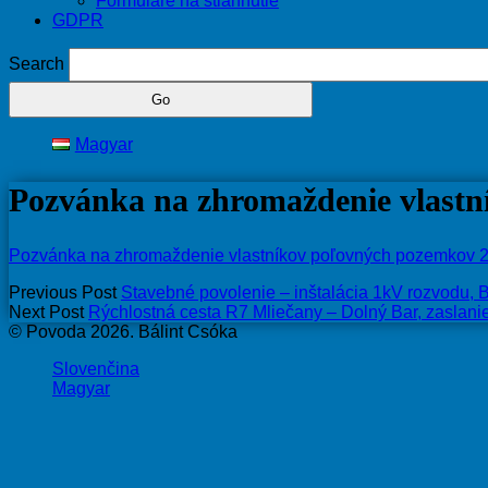
Formuláre na stiahnutie
GDPR
Search
Magyar
Pozvánka na zhromaždenie vlastn
Pozvánka na zhromaždenie vlastníkov poľovných pozemkov 2
Previous Post
Stavebné povolenie – inštalácia 1kV rozvodu, B
Next Post
Rýchlostná cesta R7 Mliečany – Dolný Bar, zaslan
© Povoda 2026. Bálint Csóka
Slovenčina
Magyar