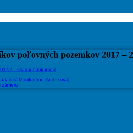
íkov poľovných pozemkov 2017 – 2
017/2 – stiahnuť dokument
artalová Monika (rod. Andicsová)
ie zámeru