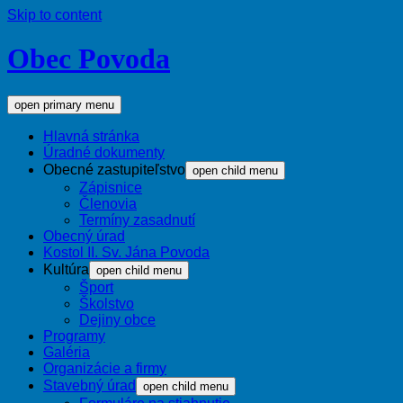
Skip to content
Obec Povoda
open primary menu
Hlavná stránka
Úradné dokumenty
Obecné zastupiteľstvo
open child menu
Zápisnice
Členovia
Termíny zasadnutí
Obecný úrad
Kostol II. Sv. Jána Povoda
Kultúra
open child menu
Šport
Školstvo
Dejiny obce
Programy
Galéria
Organizácie a firmy
Stavebný úrad
open child menu