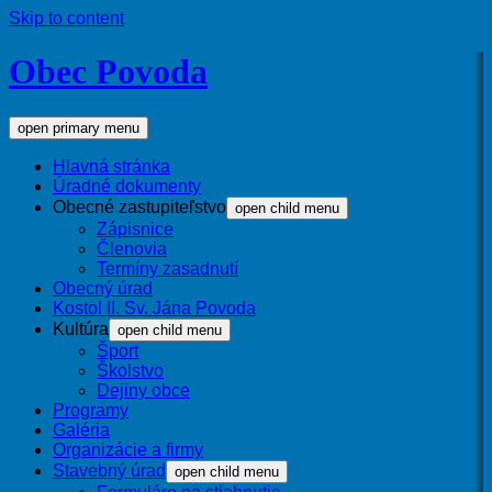
Skip to content
Obec Povoda
open primary menu
Hlavná stránka
Úradné dokumenty
Obecné zastupiteľstvo
open child menu
Zápisnice
Členovia
Termíny zasadnutí
Obecný úrad
Kostol II. Sv. Jána Povoda
Kultúra
open child menu
Šport
Školstvo
Dejiny obce
Programy
Galéria
Organizácie a firmy
Stavebný úrad
open child menu