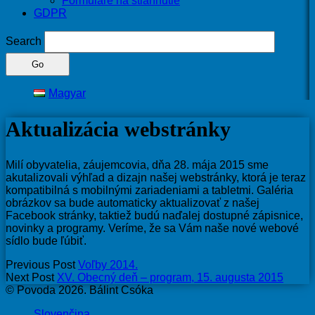
Formuláre na stiahnutie
GDPR
Search
Magyar
Aktualizácia webstránky
Milí obyvatelia, záujemcovia, dňa 28. mája 2015 sme
akutalizovali výhľad a dizajn našej webstránky, ktorá je teraz
kompatibilná s mobilnými zariadeniami a tabletmi. Galéria
obrázkov sa bude automaticky aktualizovať z našej
Facebook stránky, taktiež budú naďalej dostupné zápisnice,
novinky a programy. Veríme, že sa Vám naše nové webové
sídlo bude ľúbiť.
Previous Post
Voľby 2014.
Next Post
XV. Obecný deň – program, 15. augusta 2015
© Povoda 2026. Bálint Csóka
Slovenčina