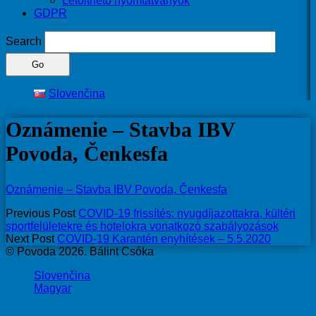
Letölthető nyomtatványok
GDPR
Search
Slovenčina
Oznámenie – Stavba IBV
Povoda, Čenkesfa
Oznámenie – Stavba IBV Povoda, Čenkesfa
Previous Post
COVID-19 frissítés: nyugdíjazottakra, kültéri
sportfelületekre és hotelokra vonatkozó szabályozások
Next Post
COVID-19 Karantén enyhítések – 5.5.2020
© Povoda 2026. Bálint Csóka
Slovenčina
Magyar