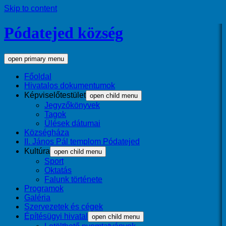
Skip to content
Pódatejed község
open primary menu
Főoldal
Hivatalos dokumentumok
Képviselőtestület
open child menu
Jegyzőkönyvek
Tagok
Ülések dátumai
Községháza
II. János Pál templom Pódatejed
Kultúra
open child menu
Sport
Oktatás
Falunk története
Programok
Galéria
Szervezetek és cégek
Építésügyi hivatal
open child menu