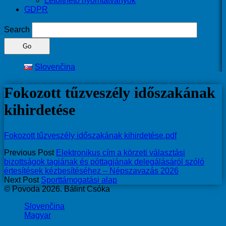
Letölthető nyomtatványok
GDPR
Search
Slovenčina
Fokozott tűzveszély időszakának
kihirdetése
Fokozott tűzveszély időszakának kihirdetése.pdf
Previous Post
Elektronikus cím a körzeti választási
bizottságok tagjának és póttagjának delegálásáról szóló
értesítések kézbesítéséhez – Népszavazás 2026
Next Post
Sporttámogatási alap
© Povoda 2026. Bálint Csóka
Slovenčina
Magyar