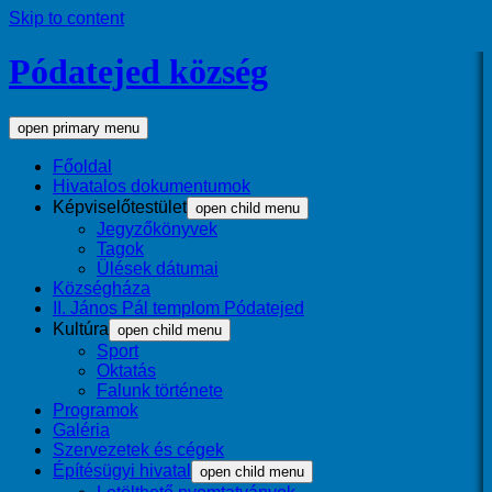
Skip to content
Pódatejed község
open primary menu
Főoldal
Hivatalos dokumentumok
Képviselőtestület
open child menu
Jegyzőkönyvek
Tagok
Ülések dátumai
Községháza
II. János Pál templom Pódatejed
Kultúra
open child menu
Sport
Oktatás
Falunk története
Programok
Galéria
Szervezetek és cégek
Építésügyi hivatal
open child menu