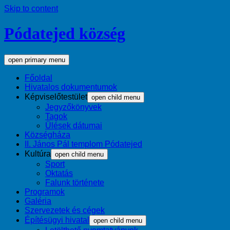
Skip to content
Pódatejed község
open primary menu
Főoldal
Hivatalos dokumentumok
Képviselőtestület
open child menu
Jegyzőkönyvek
Tagok
Ülések dátumai
Községháza
II. János Pál templom Pódatejed
Kultúra
open child menu
Sport
Oktatás
Falunk története
Programok
Galéria
Szervezetek és cégek
Építésügyi hivatal
open child menu