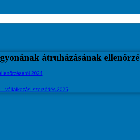
agyonának átruházásának ellenőrzé
llenőrzéséről 2024
 – vállalkozási szerződés 2025