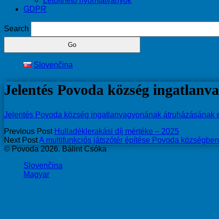
Letölthető nyomtatványok
GDPR
Search
Slovenčina
Jelentés Povoda község ingatlanv
Jelentés Povoda község ingatlanvagyonának átruházásának e
Previous Post
Hulladéklerakási díj mértéke – 2025
Next Post
A multifunkciós játszótér építése Povoda községben
© Povoda 2026. Bálint Csóka
Slovenčina
Magyar