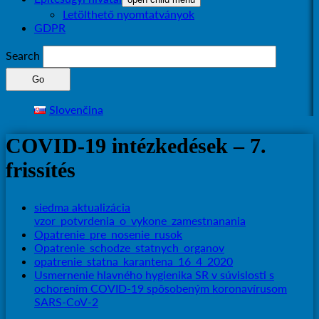
Letölthető nyomtatványok
GDPR
Search
Slovenčina
COVID-19 intézkedések – 7.
frissítés
siedma aktualizácia
vzor_potvrdenia_o_vykone_zamestnanania
Opatrenie_pre_nosenie_rusok
Opatrenie_schodze_statnych_organov
opatrenie_statna_karantena_16_4_2020
Usmernenie hlavného hygienika SR v súvislosti s
ochorením COVID-19 spôsobeným koronavírusom
SARS-CoV-2