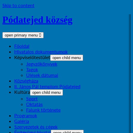
Skip to content
Pódatejed község
open primary menu
Főoldal
Hivatalos dokumentumok
Képviselőtestület
open child menu
Jegyzőkönyvek
Tagok
Ülések dátumai
Községháza
II. János Pál templom Pódatejed
Kultúra
open child menu
Sport
Oktatás
Falunk története
Programok
Galéria
Szervezetek és cégek
Építésügyi hivatal
open child menu